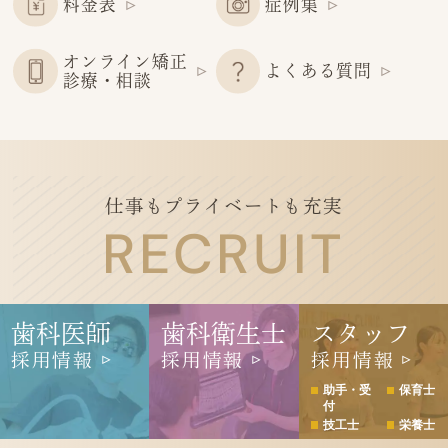
料金表
症例集
オンライン矯正
よくある質問
診療・相談
仕事もプライベートも充実
RECRUIT
歯科医師
歯科衛生士
スタッフ
採用情報
採用情報
採用情報
助手・受
保育士
付
技工士
栄養士