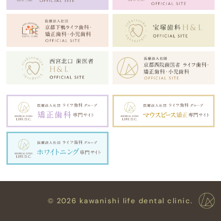
©
2026 kawanishi life dental clinic.